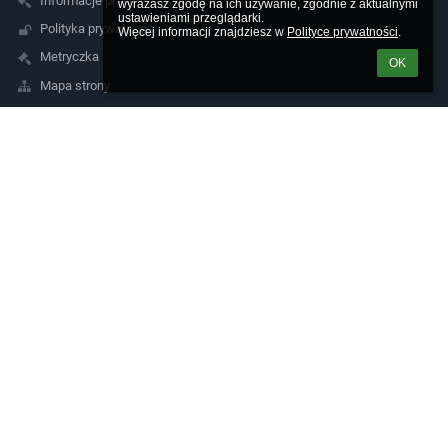
Informacje prawne
wyrażasz zgodę na ich używanie, zgodnie z aktualnymi 
ustawieniami przeglądarki.

Polityka prywatności
Więcej informacji znajdziesz w 
Polityce prywatności
.
Metryczka
OK
Mapa strony
O szkole
Kontakt
Aktualności
Kontakty
Szkoła Podstawowa w Kłodawie im. Adama Mickiewicza
spklodawa@klodawa.pl
95 7311425
ul. Szkolna 1
66-415 Kłodawa
Poland
Logowanie
Nazwa użytkownika: