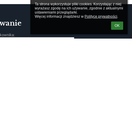
Ta strona wykorzystuje pliki cookies. Korzystając z niej 
wyrażasz zgodę na ich używanie, zgodnie z aktualnymi 
ustawieniami przeglądarki.

Więcej informacji znajdziesz w 
Polityce prywatności
.
wanie
OK
kownika:
m loginu lub hasła