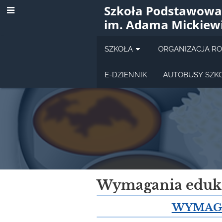
Szkoła Podstawowa
im. Adama Mickiew
SZKOŁA
ORGANIZACJA R
E-DZIENNIK
AUTOBUSY SZK
Historia
Wymagania eduk
WYMAGA