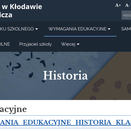
 w Kłodawie
+
-
icza
OKU SZKOLNEGO
WYMAGANIA EDUKACYJNE
SAM
OLNE
Przyjaciel szkoły
Więcej
Historia
acyjne
NIA_EDUKACYJNE_HISTORIA_KLAS