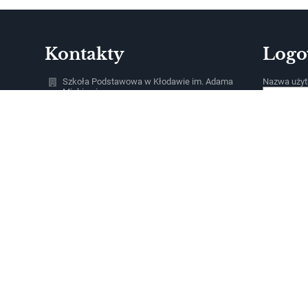
Kontakty
Logo
Szkoła Podstawowa w Kłodawie im. Adama
Nazwa użyt
Mickiewicza
spklodawa@klodawa.pl
Hasło:
95 7311425
ul. Szkolna 1
66-415 Kłodawa
Poland
Zapomniałe