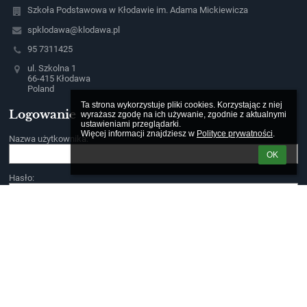
Szkoła Podstawowa w Kłodawie im. Adama Mickiewicza
spklodawa@klodawa.pl
95 7311425
ul. Szkolna 1
66-415 Kłodawa
Poland
Ta strona wykorzystuje pliki cookies. Korzystając z niej 
Logowanie
wyrażasz zgodę na ich używanie, zgodnie z aktualnymi 
ustawieniami przeglądarki.

Więcej informacji znajdziesz w 
Polityce prywatności
.
Nazwa użytkownika:
OK
Hasło:
Zapomniałem loginu lub hasła