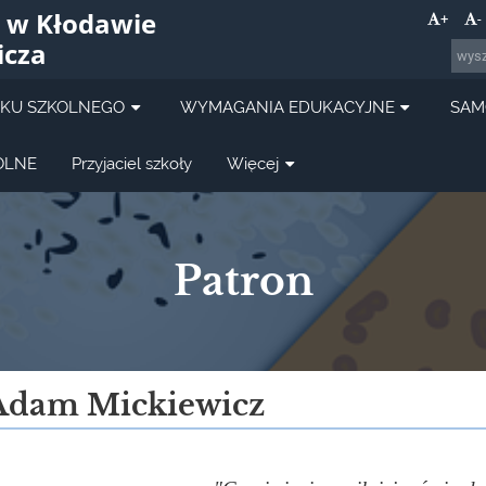
 w Kłodawie
+
-
icza
OKU SZKOLNEGO
WYMAGANIA EDUKACYJNE
SAM
OLNE
Przyjaciel szkoły
Więcej
Patron
Adam Mickiewicz