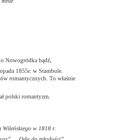
o mnie
leko Nowogródka bądź,
topada 1855r. w Stambule.
etów romantycznych. To właśnie
ał polski romantyzm.
 Wileńskiego w 1818 r.
eusz” , „Oda do młodości”,