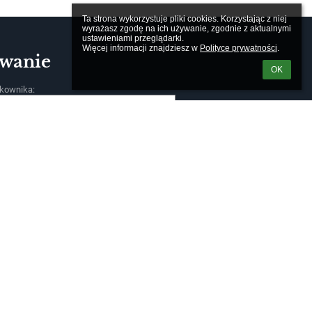
Ta strona wykorzystuje pliki cookies. Korzystając z niej 
wyrażasz zgodę na ich używanie, zgodnie z aktualnymi 
ustawieniami przeglądarki.

Więcej informacji znajdziesz w 
Polityce prywatności
.
wanie
OK
kownika:
m loginu lub hasła