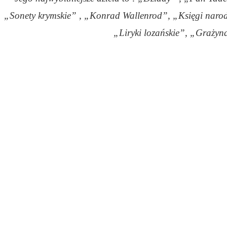
„Sonety krymskie” , „Konrad Wallenrod”, „Księgi narod
„Liryki lozańskie”, „Grażyn