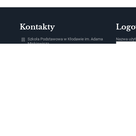
Kontakty
Logo
Szkoła Podstawowa w Kłodawie im. Adama
Nazwa użyt
Mickiewicza
spklodawa@klodawa.pl
Hasło:
95 7311425
ul. Szkolna 1
66-415 Kłodawa
Poland
Zapomniałe