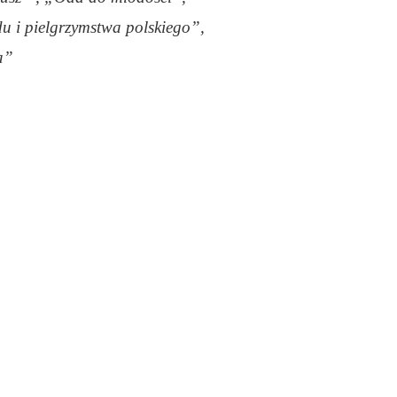
u i pielgrzymstwa polskiego”,
a”