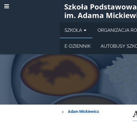
Szkoła Podstawowa
im. Adama Mickiew
SZKOŁA
ORGANIZACJA R
E-DZIENNIK
AUTOBUSY SZK
Patron
Adam Mickiewicz