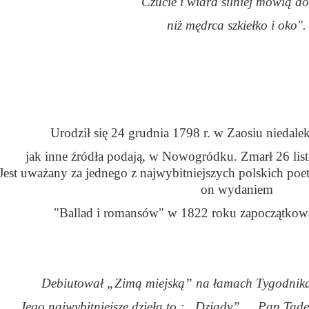
"Czucie i wiara silniej mówią d
niż mędrca szkiełko i oko".
Urodził się 24 grudnia 1798 r. w Zaosiu nieda
jak inne źródła podają, w Nowogródku. Zmarł 26 lis
Jest uważany za jednego z najwybitniejszych polskich po
on wydaniem
"Ballad i romansów" w 1822 roku zapoczątkow
Debiutował „Zimą miejską” na łamach Tygodnika
Jego najwybitniejsze dzieła to : „Dziady” , „Pan Tad