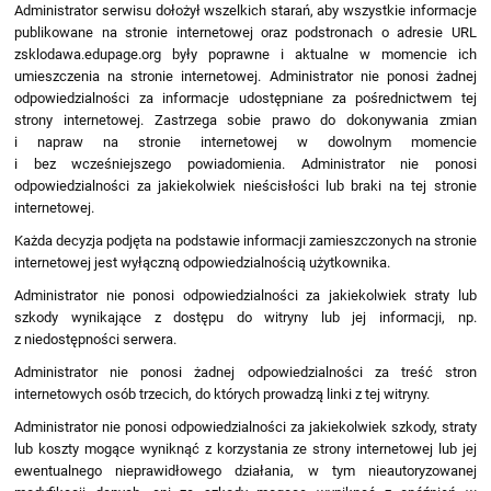
Administrator serwisu dołożył wszelkich starań, aby wszystkie informacje
publikowane na stronie internetowej oraz podstronach o adresie URL
zsklodawa.edupage.org były poprawne i aktualne w momencie ich
umieszczenia na stronie internetowej. Administrator nie ponosi żadnej
odpowiedzialności za informacje udostępniane za pośrednictwem tej
strony internetowej. Zastrzega sobie prawo do dokonywania zmian
i napraw na stronie internetowej w dowolnym momencie
i bez wcześniejszego powiadomienia. Administrator nie ponosi
odpowiedzialności za jakiekolwiek nieścisłości lub braki na tej stronie
internetowej.
Każda decyzja podjęta na podstawie informacji zamieszczonych na stronie
internetowej jest wyłączną odpowiedzialnością użytkownika.
Administrator nie ponosi odpowiedzialności za jakiekolwiek straty lub
szkody wynikające z dostępu do witryny lub jej informacji, np.
z niedostępności serwera.
Administrator nie ponosi żadnej odpowiedzialności za treść stron
internetowych osób trzecich, do których prowadzą linki z tej witryny.
Administrator nie ponosi odpowiedzialności za jakiekolwiek szkody, straty
lub koszty mogące wyniknąć z korzystania ze strony internetowej lub jej
ewentualnego nieprawidłowego działania, w tym nieautoryzowanej