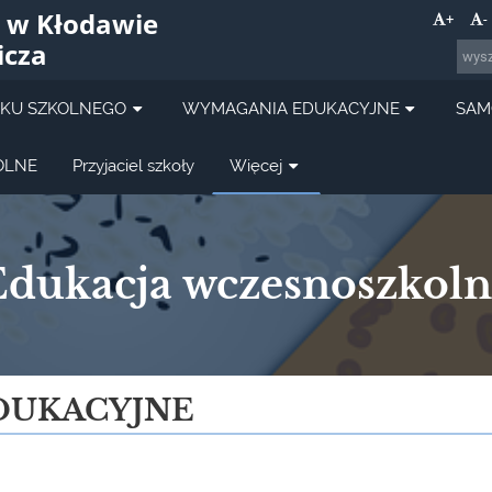
 w Kłodawie
+
-
icza
OKU SZKOLNEGO
WYMAGANIA EDUKACYJNE
SAM
OLNE
Przyjaciel szkoły
Więcej
Edukacja wczesnoszkoln
DUKACYJNE