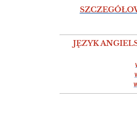
SZCZEGÓŁOWE
JĘZYK ANGIEL
W
W