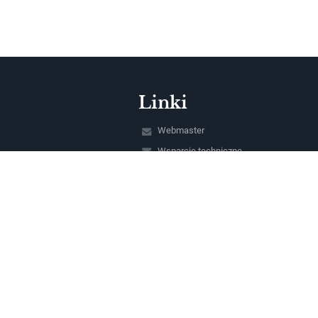
Linki
Webmaster
Wsparcie techniczne
Deklaracja dostępności
Informacje prawne
Polityka prywatności
Metryczka
Mapa strony
O szkole
Kontakt
Aktualności