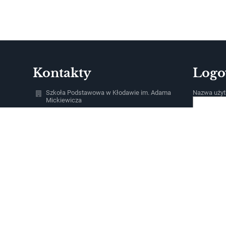
Kontakty
Logo
Szkoła Podstawowa w Kłodawie im. Adama
Nazwa użyt
Mickiewicza
spklodawa@klodawa.pl
Hasło:
95 7311425
ul. Szkolna 1
66-415 Kłodawa
Poland
Zapomniałe