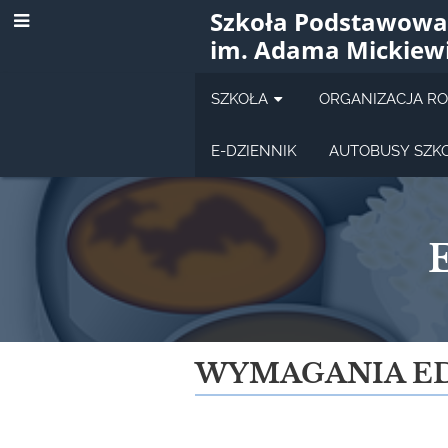
Szkoła Podstawowa
im. Adama Mickiew
SZKOŁA
ORGANIZACJA R
E-DZIENNIK
AUTOBUSY SZK
Edukacja
WYMAGANIA E
wczesnoszkolna