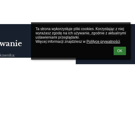
Ta strona wykorzystuje pliki cookies. Korzystając z niej 
wyrażasz zgodę na ich używanie, zgodnie z aktualnymi 
ustawieniami przeglądarki.

wanie
Więcej informacji znajdziesz w 
Polityce prywatności
.
OK
kownika:
m loginu lub hasła