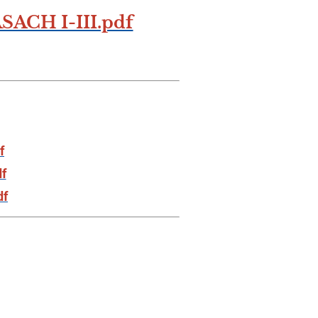
CH I-III.pdf
f
df
df