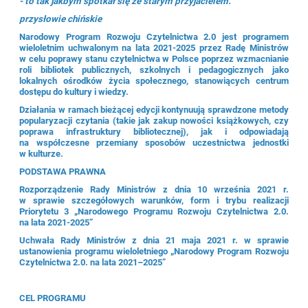
- to tak jakbym spotkał się ze starym przyjacielem."
przysłowie chińskie
Narodowy Program Rozwoju Czytelnictwa 2.0 jest programem
wieloletnim uchwalonym na lata 2021-2025 przez Radę Ministrów
w celu poprawy stanu czytelnictwa w Polsce poprzez wzmacnianie
roli bibliotek publicznych, szkolnych i pedagogicznych jako
lokalnych ośrodków życia społecznego, stanowiących centrum
dostępu do kultury i wiedzy.
Działania w ramach bieżącej edycji kontynuują sprawdzone metody
popularyzacji czytania (takie jak zakup nowości książkowych, czy
poprawa infrastruktury bibliotecznej), jak i odpowiadają
na współczesne przemiany sposobów uczestnictwa jednostki
w kulturze.
PODSTAWA PRAWNA
Rozporządzenie Rady Ministrów z dnia 10 września 2021 r.
w sprawie szczegółowych warunków, form i trybu realizacji
Priorytetu 3 „Narodowego Programu Rozwoju Czytelnictwa 2.0.
na lata 2021-2025”
Uchwała Rady Ministrów z dnia 21 maja 2021 r. w sprawie
ustanowienia programu wieloletniego „Narodowy Program Rozwoju
Czytelnictwa 2.0. na lata 2021–2025”
CEL PROGRAMU