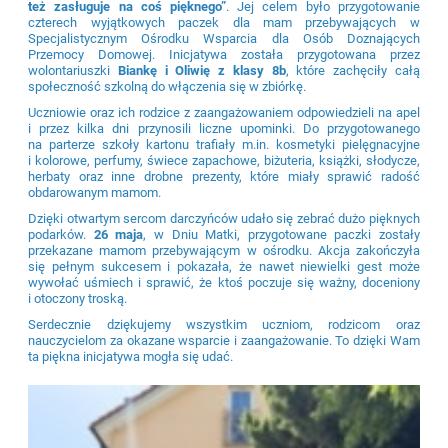
też zasługuje na coś pięknego”
. Jej celem było przygotowanie
czterech wyjątkowych paczek dla mam przebywających w
Specjalistycznym Ośrodku Wsparcia dla Osób Doznających
Przemocy Domowej. Inicjatywa została przygotowana przez
wolontariuszki
Biankę i Oliwię z klasy 8b
, które zachęciły całą
społeczność szkolną do włączenia się w zbiórkę.
Uczniowie oraz ich rodzice z zaangażowaniem odpowiedzieli na apel
i przez kilka dni przynosili liczne upominki. Do przygotowanego
na parterze szkoły kartonu trafiały m.in. kosmetyki pielęgnacyjne
i kolorowe, perfumy, świece zapachowe, biżuteria, książki, słodycze,
herbaty oraz inne drobne prezenty, które miały sprawić radość
obdarowanym mamom.
Dzięki otwartym sercom darczyńców udało się zebrać dużo pięknych
podarków.
26 maja
, w Dniu Matki, przygotowane paczki zostały
przekazane mamom przebywającym w ośrodku. Akcja zakończyła
się pełnym sukcesem i pokazała, że nawet niewielki gest może
wywołać uśmiech i sprawić, że ktoś poczuje się ważny, doceniony
i otoczony troską.
Serdecznie dziękujemy wszystkim uczniom, rodzicom oraz
nauczycielom za okazane wsparcie i zaangażowanie. To dzięki Wam
ta piękna inicjatywa mogła się udać.