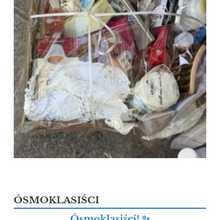
ÓSMOKLASIŚCI
Ósmoklasiści! ✨