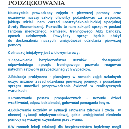
PODZIĘKOWANIA
Nauczyciele prowadzący zajęcia z pierwszej pomocy oraz
uczniowie naszej szkoły chcieliby podziękować za wsparcie,
jakiego udzielił nam Zarząd Kostrzyńsko-Słubickiej Specjalnej
Strefy Ekonomicznej. Pozwoliło to nam zakupić sprzęt w postaci
fantoma medycznego, kamizelki, treningowego AED, bandaży,
opasek uciskowych. Powyższy sprzęt będzie służył
do doskonalenia naszych umiejętności udzielania pierwszej
pomocy.
Cel naszej inicjatywy jest wielowymiarowy:
1.Zapewnienie bezpieczeństwa uczniów - dostępność
odpowiedniego sprzętu treningowego pozwala reagować
natychmiastowo w przypadku nagłych wypadków.
2.Edukacja praktyczna - planujemy w ramach zajęć szkolnych
uczyć uczniów zasad udzielania pierwszej pomocy, a posiadanie
sprzętu umożliwi przeprowadzanie ćwiczeń w realistycznych
warunkach.
3.Promowanie postaw prospołecznych - uczenie dzieci
wrażliwości, odpowiedzialności, gotowości pomagania innym.
4.Edukowanie uczniów w sytuacji ratowania zdrowia i życia w
obecnej sytuacji międzynarodowej, gdzie umiejętności niesienia
pomocy są ważnym czynnikiem przetrwania.
5.W ramach lekcji edukacji dla bezpieczeństwa będziemy mogli