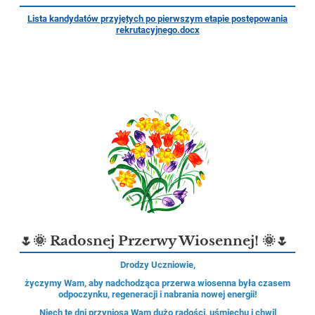
Lista kandydatów przyjętych po pierwszym etapie postępowania
rekrutacyjnego.docx
🌷🌞 Radosnej Przerwy Wiosennej! 🌞🌷
Drodzy Uczniowie,
życzymy Wam, aby nadchodząca przerwa wiosenna była czasem
odpoczynku, regeneracji i nabrania nowej energii!
Niech te dni przyniosą Wam dużo radości, uśmiechu i chwil