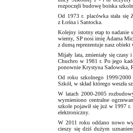
rozpoczęli budowę boiska szkol
Od 1973 r. placówka stała się 
z Łośna i Santocka.
Kolejny istotny etap to nadanie
wiemy, SP nosi imię Adama Mick
z dumą reprezentuje nasz obiekt
Mijały lata, zmieniały się czasy 
Chuchro w 1981 r. Po jego kad
ponownie Krystyna Sadowska, Ro
Od roku szkolnego 1999/2000 
Szkół, w skład którego weszła sz
W latach 2000-2005 rozbudowy
wymieniono centralne ogrzewan
szkole pojawił się już w 1997 r
elektroniczny.
W 2011 roku oddano nowo wyb
cieszy się dziś dużym uznanie