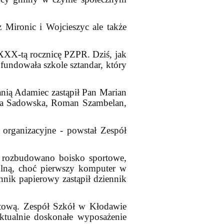
 Mironic i Wojcieszyc ale także
 XXX-tą rocznicę PZPR. Dziś, jak
undowała szkole sztandar, który
 Panią Adamiec zastąpił Pan Marian
yna Sadowska, Roman Szambelan,
rganizacyjne - powstał Zespół
 rozbudowano boisko sportowe,
olną, choć pierwszy komputer w
nnik papierowy zastąpił dziennik
ową. Zespół Szkół w Kłodawie
ktualnie doskonałe wyposażenie