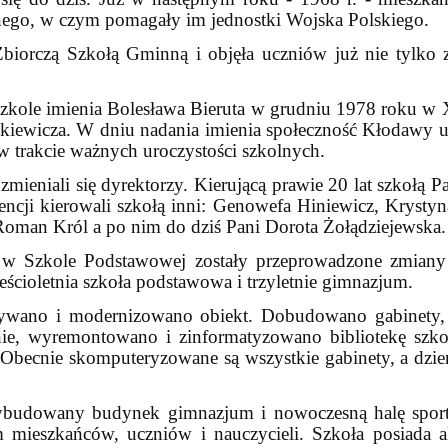
nego, w czym pomagały im jednostki Wojska Polskiego.
Zbiorczą Szkołą Gminną i objęła uczniów już nie tylko z
 szkole imienia Bolesława Bieruta w grudniu 1978 roku w
iewicza. W dniu nadania imienia społeczność Kłodawy uf
 w trakcie ważnych uroczystości szkolnych.
i zmieniali się dyrektorzy. Kierującą prawie 20 lat szkołą
encji kierowali szkołą inni: Genowefa Hiniewicz, Kryst
man Król a po nim do dziś Pani Dorota Żołądziejewska.
w Szkole Podstawowej zostały przeprowadzone zmiany o
eścioletnia szkoła podstawowa i trzyletnie gimnazjum.
wano i modernizowano obiekt. Dobudowano gabinety,
ie, wyremontowano i zinformatyzowano bibliotekę szk
. Obecnie skomputeryzowane są wszystkie gabinety, a dzie
udowany budynek gimnazjum i nowoczesną halę sport
m mieszkańców, uczniów i nauczycieli. Szkoła posiada a