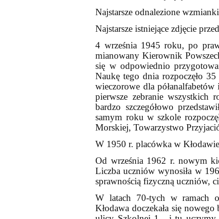
Najstarsze odnalezione wzmiank
Najstarsze istniejące zdjęcie pr
4 września 1945 roku, po pra
mianowany Kierownik Powszechne
się w odpowiednio przygotowa
Naukę tego dnia rozpoczęło 35 
wieczorowe dla półanalfabetów 
pierwsze zebranie wszystkich 
bardzo szczegółowo przedstaw
samym roku w szkole rozpoczęła
Morskiej, Towarzystwo Przyjació
W 1950 r. placówka w Kłodawie s
Od września 1962 r. nowym kier
Liczba uczniów wynosiła w 196
sprawnością fizyczną uczniów, ci
W latach 70-tych w ramac
Kłodawa doczekała się nowego b
ulicy Szkolnej 1 - i tu uczym