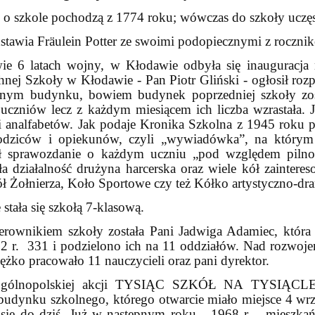
i o szkole pochodzą z 1774 roku; wówczas do szkoły uczę
zedstawia Fräulein Potter ze swoimi podopiecznymi z roczn
wie 6 latach wojny, w Kłodawie odbyła się inauguracj
j Szkoły w Kłodawie - Pan Piotr Gliński - ogłosił rozp
nym budynku, bowiem budynek poprzedniej szkoły zost
uczniów lecz z każdym miesiącem ich liczba wzrastała. 
i analfabetów. Jak podaje Kronika Szkolna z 1945 roku p
rodziców i opiekunów, czyli „wywiadówka”, na którym
ił sprawozdanie o każdym uczniu „pod względem pilno
 działalność drużyna harcerska oraz wiele kół zainter
ł Żołnierza, Koło Sportowe czy też Kółko artystyczno-dr
tała się szkołą 7-klasową.
ownikiem szkoły została Pani Jadwiga Adamiec, która f
2 r.
331 i podzielono ich na 11 oddziałów. Nad rozwoj
ężko pracowało 11 nauczycieli oraz pani dyrektor.
h ogólnopolskiej akcji TYSIĄC SZKÓŁ NA TYSI
udynku szkolnego, którego otwarcie miało miejsce 4
wrze
y się do dziś. Już w następnym roku - 1968 r. - mieszk