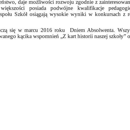
eństwo, daje możliwości rozwoju zgodnie z zainteresowan
iększości posiada podwójne kwalifikacje pedagogic
połu Szkół osiągają wysokie wyniki w konkursach z ró
ńczą się w marcu 2016 roku
Dniem Absolwenta. Wszyst
anego kącika wspomnień „Z kart historii naszej szkoły” or