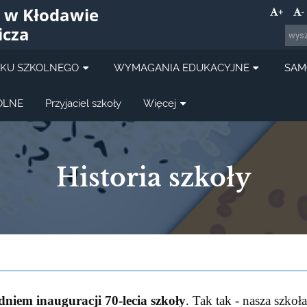
 w Kłodawie
+
-
icza
OKU SZKOLNEGO
WYMAGANIA EDUKACYJNE
SAM
OLNE
Przyjaciel szkoły
Więcej
Historia szkoły
dniem inauguracji 70-lecia szkoły
. Tak tak - nasza szkoł