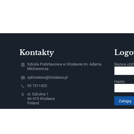
Kontakty
Logo
Szkoła Podstawowa w Kłodawie im. Adama
Nazwa użyt
Mickiewicza
spklodawa@klodawa.pl
Hasło:
95 7311425
ul. Szkolna 1
66-415 Kłodawa
Poland
Zapomniałe