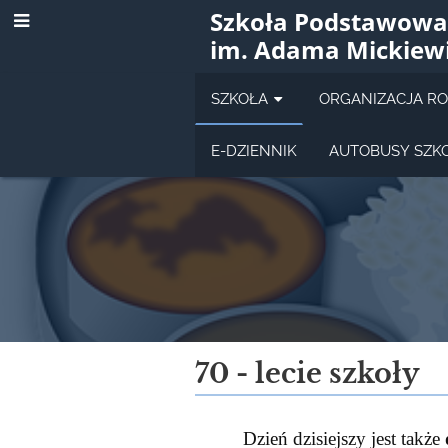
Szkoła Podstawowa
im. Adama Mickiew
SZKOŁA
ORGANIZACJA R
E-DZIENNIK
AUTOBUSY SZK
Historia
70 - lecie szkoły
szkoły
Dzień dzisiejszy jest także