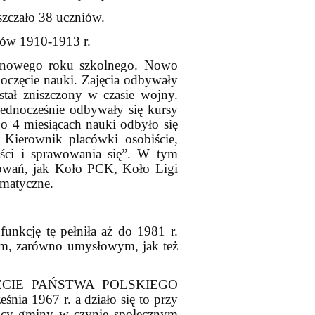
szczało 38 uczniów.
ików 1910-1913 r.
a nowego roku szkolnego. Nowo
oczęcie nauki. Zajęcia odbywały
ał zniszczony w czasie wojny.
Jednocześnie odbywały się kursy
o 4 miesiącach nauki odbyło się
 Kierownik placówki osobiście,
ści i sprawowania się”. W tym
esowań, jak Koło PCK, Koło Ligi
amatyczne.
unkcję tę pełniła aż do 1981 r.
em, zarówno umysłowym, jak też
ĄCLECIE PAŃSTWA POLSKIEGO
śnia 1967 r. a działo się to przy
ańcy gminy w czynie społecznym